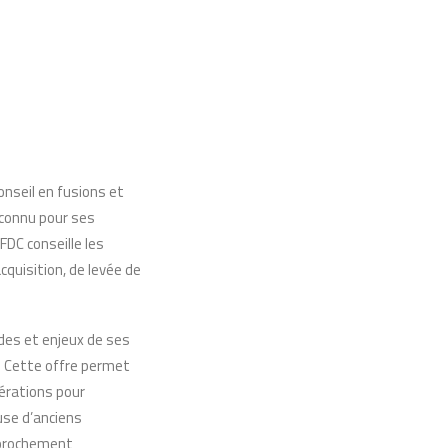
onseil en fusions et
econnu pour ses
FDC conseille les
cquisition, de levée de
es et enjeux de ses
e. Cette offre permet
érations pour
use d’anciens
approchement