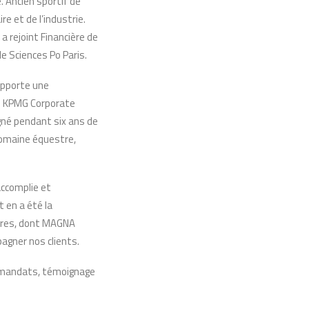
. Ancien sportif de
e et de l’industrie.
 rejoint Financière de
de Sciences Po Paris.
apporte une
ez KPMG Corporate
gné pendant six ans de
domaine équestre,
accomplie et
 en a été la
tures, dont MAGNA
gner nos clients.
ux mandats, témoignage