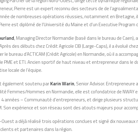
ging Partner de la région Nord-Ouest, dirige cette dynamique régionale
eneur, Pierre est un expert reconnu des secteurs de de l’agroalimentair
alonnée de nombreuses opérations réussies, notamment en Bretagne, il a
. Pierre est diplômé de l’Université du Maine et d’un Executive Program 
ourland
, Managing Director Normandie (basé dans le bureau de Caen), 
Après des débuts chez Crédit Agricole CIB (Large-Caps), il a évolué ch
er le bureau d’ACTICAM (Crédit Agricole) en Normandie, où il a accompa
e PME et ETI. Ancien sportif de haut niveau et entrepreneur dans le 
tise locale de l’équipe.
t également soutenu par
Karin Warin
, Senior Advisor. Entrepreneure 
alité Femmes/Hommes en Normandie, elle est cofondatrice de NWAY et
s 4 années – Communauté d’entrepreneurs, et dirige plusieurs struc
Son expérience et son réseau sont des atouts majeurs pour accompa
rd-Ouest a déjà réalisé trois opérations conclues et signé dix nouvea
 clients et partenaires dans la région.