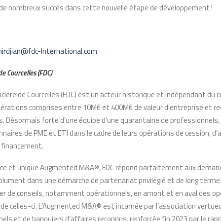
 de nombreux succès dans cette nouvelle étape de développement !
irdjian@fdc-International.com
e Courcelles (FDC)
ncière de Courcelles (FDC) est un acteur historique et indépendant du c
opérations comprises entre 10M€ et 400M€ de valeur d’entreprise et r
s. Désormais forte d’une équipe d’une quarantaine de professionnels, 
onnaires de PME et ETI dans le cadre de leurs opérations de cession, d’a
n financement.
rice et unique Augmented M&A®, FDC répond parfaitement aux demand
ésolument dans une démarche de partenariat privilégié et de long term
cier de conseils, notamment opérationnels, en amont et en aval des op
 de celles-ci. L’Augmented M&A® est incarnée par l’association vertue
nels et de banquiers d’affaires reconnus, renforcée fin 2023 par le r