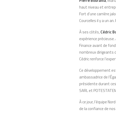
Pierre Bourahla
, Mana
haut niveau et entrepr
Fort d’une carrière j
Courcelles il y a un an
À ses côtés,
Cédric B
expérience précieuse. 
Finance avant de fond
nombreux dirigeants d
Cédric renforce l’exper
Ce développement es
ambassadrice de l’Ég
présidente durant ce
SARL et POTESTATEM. 
À ce jour, l’équipe No
de la confiance de nos