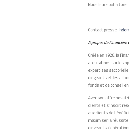
Nous leur souhaitons
Contact presse :
hdem
A propos de Financière d
Créée en 1928, la Fina
acquisitions sur les 
expertises sectorielle
dirigeants et les acti
fonds et de conseil e
Avec son offre novat
clients et s’inscrit r
aux clients de bénéfi
maximiser la réussite
dirigeants / opération