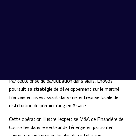
d’investissement dans la distribution de gaz naturel.
Vialis gère les réseaux et assure la fourniture d’électricité
et de gaz naturel dans la région de Colmar. La société a
par ailleurs développé des activités d’éclairage et de
signalisation et de télécommunication (TV par câble,
internet et téléphonie). Avec près plus de 220
collaborateurs, la société a réalisé plus de 95 millions de
chiffre d’affaires en 2013.
Par cette prise de participation dans Vialis, Enovos
poursuit sa stratégie de développement sur le marché
français en investissant dans une entreprise locale de
distribution de premier rang en Alsace.
Cette opération illustre l’expertise M&A de Financière de
Courcelles dans le secteur de l’énergie en particulier
auprès des entreprises locales de distribution.