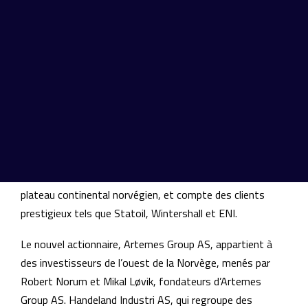
de Fabricom AS auprès de l’acteur énergétique mondial
ENGIE, et a rebaptisé la société Endúr.
Situé à Forus in Stavanger, Endúr est une société de
services possédant une vaste expérience de l’entretien, la
modification, la construction, l’installation et la
reconstruction d’installations pétrolières et gazières
complexes, à la fois onshore et offshore. Depuis des
décennies, la société est un important fournisseur de
services aux opérateurs pétroliers et gaziers sur le
plateau continental norvégien, et compte des clients
prestigieux tels que Statoil, Wintershall et ENI.
Le nouvel actionnaire, Artemes Group AS, appartient à
des investisseurs de l’ouest de la Norvège, menés par
Robert Norum et Mikal Løvik, fondateurs d’Artemes
Group AS. Handeland Industri AS, qui regroupe des