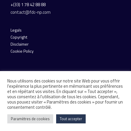
+(33) 1 78 42 88 88
contact@fdc-np.com
Legals
Copyright
Disclaimer
Cookie Policy
Nous utilisons des cookies sur notre site Web pour vous offrir
l'expérience la plus pertinente en mémorisant vos préférences
et en répétant vos visites. En cliquant sur « Tout accepter »,
vous consentez à l'utilisation de tous les cookies. Cependant,
© 2026 Financière de Courcelles. All rights reserved
vous pouvez visiter « Paramètres des cookies » pour fournir un
consentement contrôlé.
Paramètres de cookies
Tout accepter