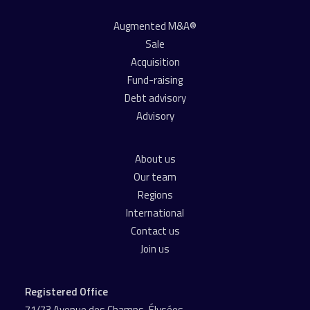
Augmented M&A®
Sale
Acquisition
Fund-raising
Debt advisory
Advisory
About us
Our team
Regions
International
Contact us
Join us
Registered Office
71/73 Avenue des Champs-Élysées