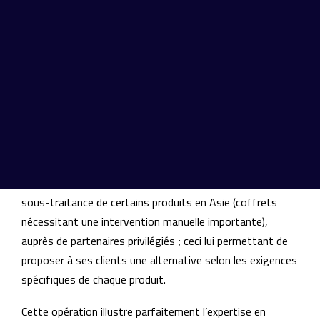
Dupuis & Associés dispose en France d’un outil industriel
performant lui permettant de réaliser toutes les
opérations, de la conception au conditionnement final du
produit ; bureau d’étude, opérations de découpe,
gaufrage, dorure, thermoformage et d’assemblage
automatique ou manuel. La société assure par ailleurs
pour ses clients le conditionnement de produits semi-
finis ou finis.
Dupuis & Associés a développé une compétence dans la
sous-traitance de certains produits en Asie (coffrets
nécessitant une intervention manuelle importante),
auprès de partenaires privilégiés ; ceci lui permettant de
proposer à ses clients une alternative selon les exigences
spécifiques de chaque produit.
Cette opération illustre parfaitement l’expertise en