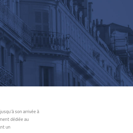
jusqu’à son arrivée à
lement dédiée au
ant un