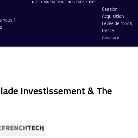
NOS TRANSACTIONS
NOS EXPERTISES
Cession
Acquisition
 nous ?
Levée de fonds
pe
Dette
Advisory
éiade Investissement & The