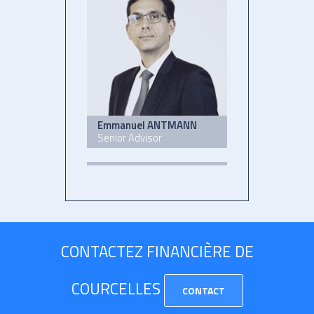
Emmanuel ANTMANN
Senior Advisor
CONTACTEZ FINANCIÈRE DE
COURCELLES
CONTACT