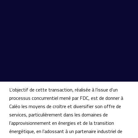
Fribourg. En parallèle, l’équipe a assisté la société sur
ses enjeux stratégiques et dans la négociation d’un
accord de partenariat industriel avec
badenova
.
Caléo est le fournisseur historique de gaz naturel de la
ville de Guebwiller (Haut-Rhin) et de dix-neuf communes
environnantes. La société achemine environ 330 GWh de
gaz annuellement. Elle est également distributeur d’eau
potable à Guebwiller et dans neuf autres communes,
pour un volume de 1,5 millions de m3 annuels.
L’objectif de cette transaction, réalisée à l’issue d’un
processus concurrentiel mené par FDC, est de donner à
Caléo les moyens de croître et diversifier son offre de
services, particulièrement dans les domaines de
l’approvisionnement en énergies et de la transition
énergétique, en l’adossant à un partenaire industriel de