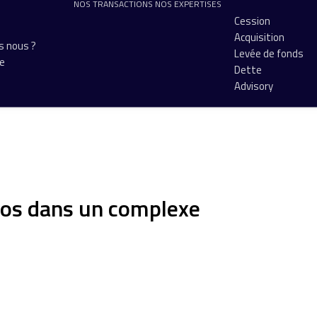
NOS TRANSACTIONS
NOS EXPERTISES
Cession
Acquisition
 nous ?
Levée de fonds
pe
Dette
Advisory
ros dans un complexe