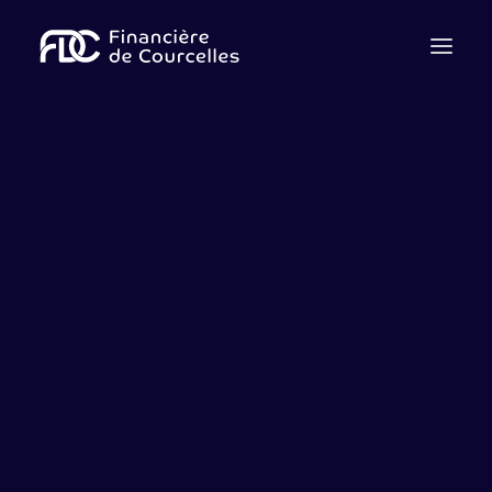
Qui sommes nous ?
Notre équipe
Cession
Acquisition
Levée de fonds
Dette
Advisory
Contactez-nous
Nous rejoindre