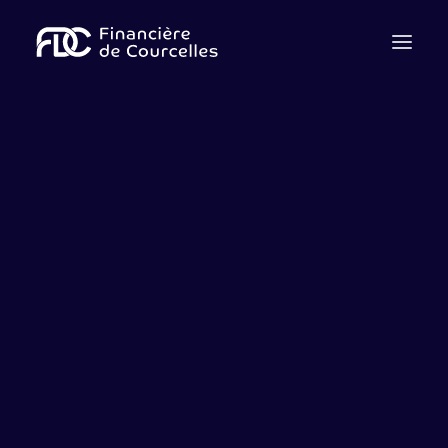
Qui sommes nous ?
Notre équipe
Cession
Acquisition
Levée de fonds
Dette
Advisory
Contactez-nous
Nous rejoindre