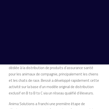
Financière de Courcelles accompagne Bessé, un des
leaders français du conseil et courtage en assurances,
lors de la cession de son activité d’assurance santé
pour animaux de compagnie regroupée sous la marque
Anima Solutions au groupe
Finaxy
, un des principaux
courtiers généralistes français et spécialiste en
assurances de niche.
Lancée en 2013, Anima Solutions est la marque de Bessé
dédiée à la distribution de produits d’assurance santé
pour les animaux de compagnie, principalement les chiens
et les chats de race. Bessé a développé rapidement cette
activité sur la base d’un modèle original de distribution
exclusif en B to B to C via un réseau qualifié d’éleveurs.
Anima Solutions a franchi une première étape de