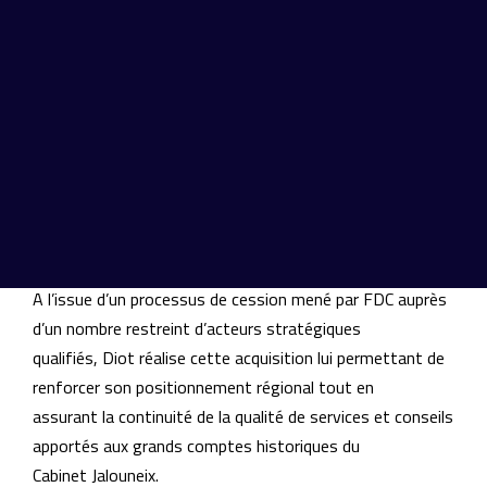
courtier spécialiste des risques d’entreprises de la région
Centre-Val de Loire et le 30ème courtier
généraliste au niveau national(1). Repris en 1991 par
Marie-Christine Caradet-Jalouneix et son mari
Guillaume Caradet, le Cabinet Jalouneix s’est rapidement
développé auprès d’une clientèle de PME et
ETI locales tout en nouant une relation de confiance et
de très longue date avec des grands comptes,
dont Les Laboratoires Servier, apportant expertises
notamment en RC et services sur-mesure.
A l’issue d’un processus de cession mené par FDC auprès
d’un nombre restreint d’acteurs stratégiques
qualifiés, Diot réalise cette acquisition lui permettant de
renforcer son positionnement régional tout en
assurant la continuité de la qualité de services et conseils
apportés aux grands comptes historiques du
Cabinet Jalouneix.