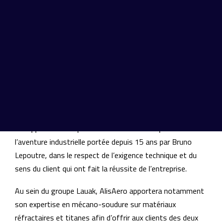
ensembles complexes à destination des constructeurs
d’hélicoptères, d’avions et des motoristes aéronautiques.
La société possède des ateliers intégrés de
chaudronnerie, de mécano-soudure, d’assemblage, de
traitement de surface et de CND qui lui permettent de
maîtriser l’ensemble des processus de fabrication et de
garantir un haut niveau de fiabilité, de qualité et de
service.
Ce rapprochement permettra à AlisAero de poursuivre
l’aventure industrielle portée depuis 15 ans par Bruno
Lepoutre, dans le respect de l’exigence technique et du
sens du client qui ont fait la réussite de l’entreprise.
Au sein du groupe Lauak, AlisAero apportera notamment
son expertise en mécano-soudure sur matériaux
réfractaires et titanes afin d’offrir aux clients des deux