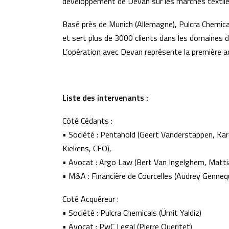
développement de Devan sur les marchés textil
Basé près de Munich (Allemagne), Pulcra Chemic
et sert plus de 3000 clients dans les domaines du
L’opération avec Devan représente la première ac
Liste des intervenants :
Côté Cédants :
• Société : Pentahold (Geert Vanderstappen, Kare
Kiekens, CFO),
• Avocat : Argo Law (Bert Van Ingelghem, Matti
• M&A : Financière de Courcelles (Audrey Gennequ
Coté Acquéreur :
• Société : Pulcra Chemicals (Ümit Yaldiz)
• Avocat : PwC Legal (Pierre Queritet)