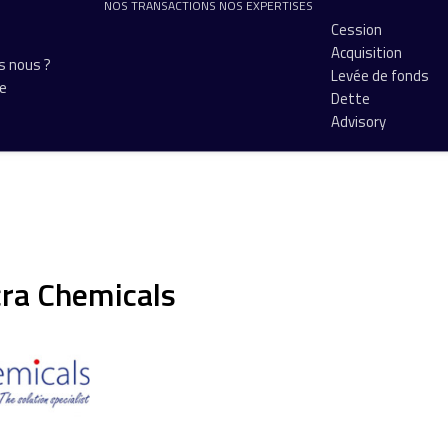
NOS TRANSACTIONS
NOS EXPERTISES
Cession
Acquisition
 nous ?
Levée de fonds
pe
Dette
Advisory
cra Chemicals