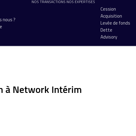
NOS TRANSACTIONS
NOS EXPERTISES
Cession
Acquisition
 nous ?
Levée de fonds
pe
Dette
Advisory
m à Network Intérim