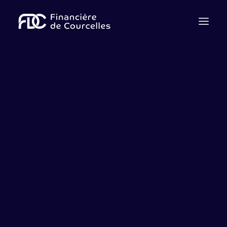
Qui sommes nous ?
Notre équipe
Cession
Acquisition
Levée de fonds
Dette
Advisory
Contactez-nous
Nous rejoindre