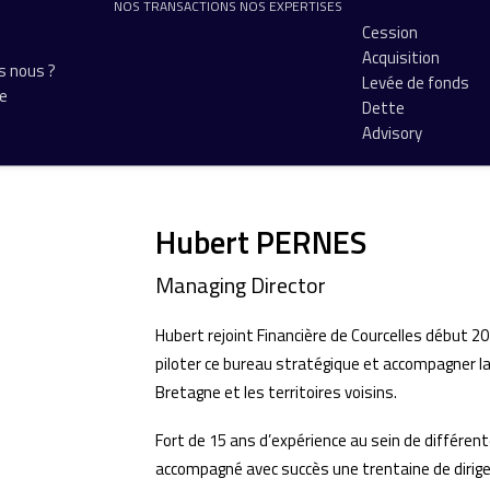
NOS TRANSACTIONS
NOS EXPERTISES
Cession
Acquisition
 nous ?
Levée de fonds
pe
Dette
Advisory
Hubert PERNES
Managing Director
Hubert rejoint Financière de Courcelles début 2
piloter ce bureau stratégique et accompagner la 
Bretagne et les territoires voisins.
Fort de 15 ans d’expérience au sein de différent
accompagné avec succès une trentaine de dirigea