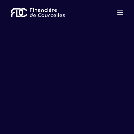
Qui sommes nous ?
Notre équipe
Cession
Acquisition
Levée de fonds
Dette
Advisory
Contactez-nous
Nous rejoindre