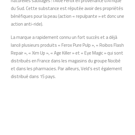
naturelles sauvages : l’Aloe Ferox en provenance d’Afrique
du Sud. Cette substance est réputée avoir des propriétés
bénéfiques pour la peau (action « repulpante » et donc une
action anti-ride).
La marque a rapidement connu un fort succès et a déjà
lancé plusieurs produits « Ferox Pure Pulp », « Roibos Flash
Repair », « Xim Up », « Age Killer » et « Eye Magic » qui sont
distribués en France dans les magasins du groupe Nocibé
et dans les pharmacies. Par ailleurs, Veld’s est également
distribué dans 15 pays.