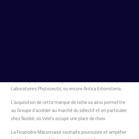
Dans le cadre d’un processus de cession, Financière de
Courcelles conseille les actionnaires de Veld’s.
La Financière Mâconnaise est un acteur bien établi sur le
marché des compléments alimentaires et de la
cosmétique, détenant déjà les sociétés Punch Power,
Laboratoires Phytoceutic, ou encore Antica Erboristeria.
L’acquisition de cette marque de niche va ainsi permettre
au Groupe d’accéder au marché du sélectif et en particulier
chez Nocibé, où Veld’s occupe une place de choix.
La Financière Mâconnaise souhaite poursuivre et amplifier