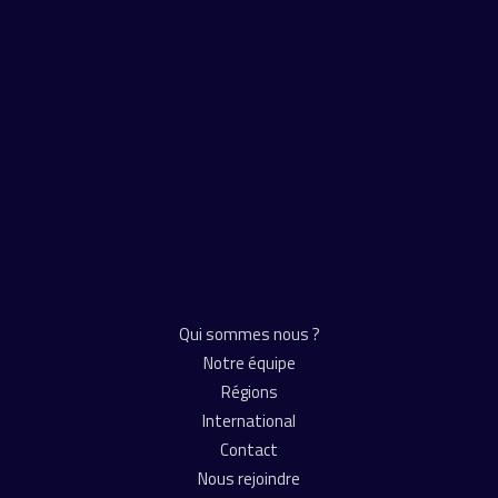
ABONNEZ-VOUS À NOS ACTUALITÉS
Augmented M&A®
Cession
Acquisition
Levée de fonds
Dette
Advisory
Qui sommes nous ?
Notre équipe
Régions
International
Contact
Nous rejoindre