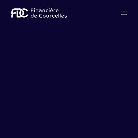
Qui sommes nous ?
Notre équipe
Cession
Acquisition
Levée de fonds
Dette
Advisory
Spécialiste des PME et des ETI depuis 1928, la Financière
de Courcelles conseille les sociétés et leurs actionnaires
dans le cadre d’opérations de fusions-acquisitions et de
solutions de financement.
Contactez-nous
Nous rejoindre