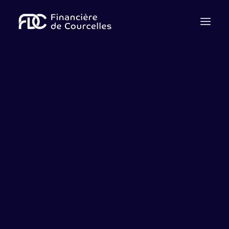
Qui sommes nous ?
Notre équipe
Cession
Acquisition
Levée de fonds
Dette
Advisory
Contactez-nous
Nous rejoindre