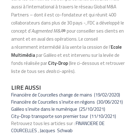
aussi à l’international à travers le réseau Global M&A
Partners – dont il est co-fondateur et qui réunit
400
collaborateurs dans plus de 30 pays -, FDC a développé le
concept d’
Augmented M&A
® pour conseiller ses clients en
amont et en aval des opérations. Le conseil
a récemment intermédié à la vente la cession de l’
Ecole
Multimédia
par Galileo et est intervenu sur la levée de
fonds réalisée par
City-Drop
(lire ci-dessous et retrouver
liste de tous ses
deals
ci-après).
LIRE AUSSI
Financière de Courcelles change de mains
(19/02/2020)
Financière de Courcelles s’invite en régions
(30/06/2021)
Galileo s’invite dans le numérique
(25/10/2021)
City-Drop transporte son premier tour
(11/10/2021)
Retrouvez tous les articles sur :
FINANCIERE DE
COURCELLES
,
Jacques
Schwab