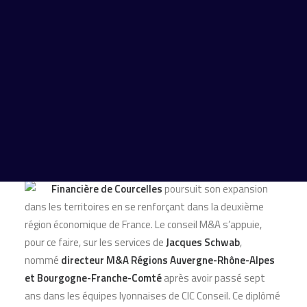
Publié le 8 novembre 2021 par
Aurore Barlier
Financière de Courcelles
poursuit son expansion
dans les territoires en se renforçant dans la deuxième
région économique de France. Le conseil M&A s’appuie,
pour ce faire, sur les services de
Jacques Schwab
,
nommé
directeur M&A Régions Auvergne-Rhône-Alpes
et Bourgogne-Franche-Comté
après avoir passé sept
ans dans les équipes lyonnaises de CIC Conseil. Ce diplômé