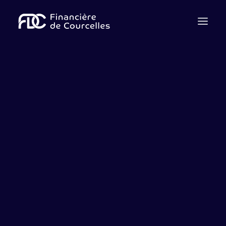
Qui sommes nous ?
Notre équipe
Cession
Acquisition
Levée de fonds
Dette
Advisory
Contactez-nous
Nous rejoindre