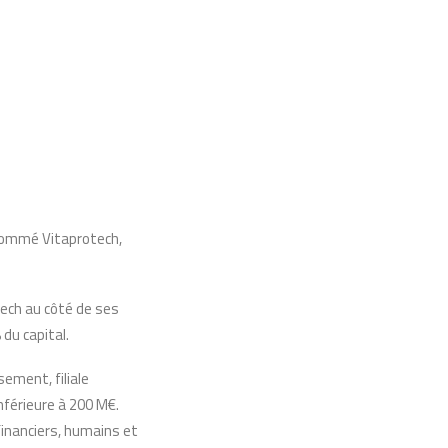
enommé Vitaprotech,
tech au côté de ses
du capital.
sement, filiale
nférieure à 200 M€.
financiers, humains et