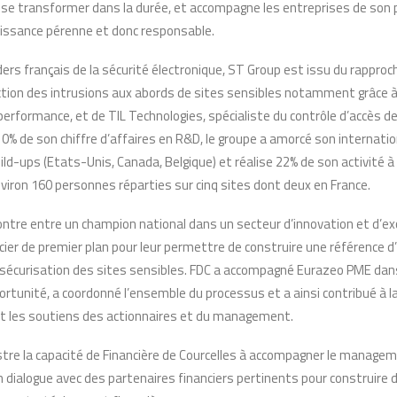
 se transformer dans la durée, et accompagne les entreprises de son p
issance pérenne et donc responsable.
aders français de la sécurité électronique, ST Group est issu du rapp
ection des intrusions aux abords de sites sensibles notamment grâce à
erformance, et de TIL Technologies, spécialiste du contrôle d’accès de
0% de son chiffre d’affaires en R&D, le groupe a amorcé son internatio
ld-ups (Etats-Unis, Canada, Belgique) et réalise 22% de son activité à l’
viron 160 personnes réparties sur cinq sites dont deux en France.
contre entre un champion national dans un secteur d’innovation et d’ex
cier de premier plan pour leur permettre de construire une référence 
 sécurisation des sites sensibles. FDC a accompagné Eurazeo PME dans
ortunité, a coordonné l’ensemble du processus et a ainsi contribué à l
t les soutiens des actionnaires et du management.
ustre la capacité de Financière de Courcelles à accompagner le manage
dialogue avec des partenaires financiers pertinents pour construire 