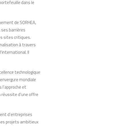
ortefeuille dans le
rochement de SORHEA,
 ses barrières
s sites critiques.
nalisation à travers
international. Il
cellence technologique
d’envergure mondiale
 l’approche et
a réussite d’une offre
ment d’entreprises
des projets ambitieux