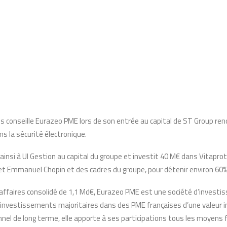
les conseille Eurazeo PME lors de son entrée au capital de ST Group r
ns la sécurité électronique.
insi à UI Gestion au capital du groupe et investit 40 M€ dans Vitapro
 et Emmanuel Chopin et des cadres du groupe, pour détenir environ 60% 
’affaires consolidé de 1,1 Md€, Eurazeo PME est une société d’investis
 investissements majoritaires dans des PME françaises d’une valeur i
nel de long terme, elle apporte à ses participations tous les moyens 